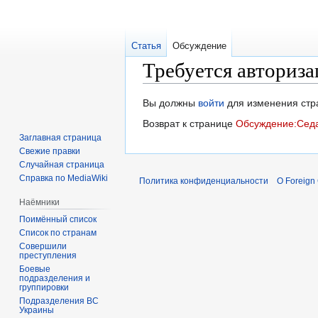
Статья
Обсуждение
Требуется авториза
Перейти
Перейти
Вы должны
войти
для изменения стр
к
к
Возврат к странице
Обсуждение:Седа
навигации
поиску
Заглавная страница
Свежие правки
Случайная страница
Справка по MediaWiki
Политика конфиденциальности
О Foreign
Наёмники
Поимённый список
Список по странам
Совершили
преступления
Боевые
подразделения и
группировки
Подразделения ВС
Украины