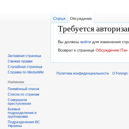
Статья
Обсуждение
Требуется авториза
Перейти
Перейти
Вы должны
войти
для изменения стр
к
к
Возврат к странице
Обсуждение:Пэн 
навигации
поиску
Заглавная страница
Свежие правки
Случайная страница
Справка по MediaWiki
Политика конфиденциальности
О Foreign
Наёмники
Поимённый список
Список по странам
Совершили
преступления
Боевые
подразделения и
группировки
Подразделения ВС
Украины