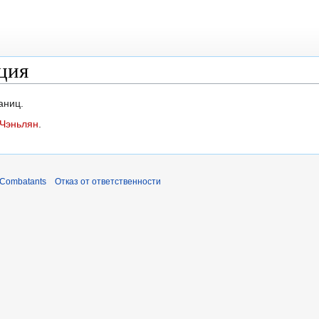
ция
аниц.
Чэньлян
.
 Combatants
Отказ от ответственности