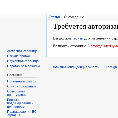
Статья
Обсуждение
Требуется авториза
Перейти
Перейти
Вы должны
войти
для изменения стр
к
к
Возврат к странице
Обсуждение:Нум
навигации
поиску
Заглавная страница
Свежие правки
Случайная страница
Справка по MediaWiki
Политика конфиденциальности
О Foreign
Наёмники
Поимённый список
Список по странам
Совершили
преступления
Боевые
подразделения и
группировки
Подразделения ВС
Украины