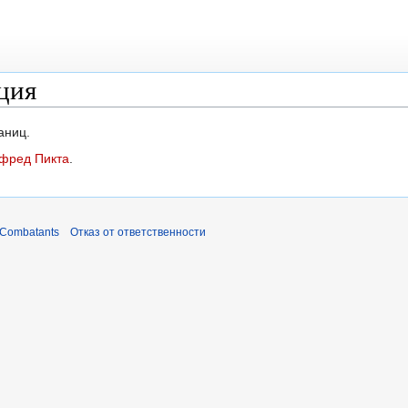
ция
аниц.
фред Пикта
.
 Combatants
Отказ от ответственности