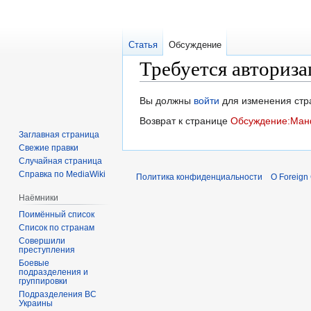
Статья
Обсуждение
Требуется авториза
Перейти
Перейти
Вы должны
войти
для изменения стр
к
к
Возврат к странице
Обсуждение:Ман
навигации
поиску
Заглавная страница
Свежие правки
Случайная страница
Справка по MediaWiki
Политика конфиденциальности
О Foreign
Наёмники
Поимённый список
Список по странам
Совершили
преступления
Боевые
подразделения и
группировки
Подразделения ВС
Украины