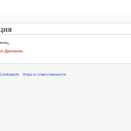
ция
аниц.
кл Данганан
.
 Combatants
Отказ от ответственности