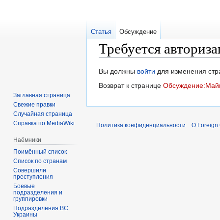
Статья
Обсуждение
Требуется авториза
Перейти
Перейти
Вы должны
войти
для изменения стр
к
к
Возврат к странице
Обсуждение:Май
навигации
поиску
Заглавная страница
Свежие правки
Случайная страница
Справка по MediaWiki
Политика конфиденциальности
О Foreign
Наёмники
Поимённый список
Список по странам
Совершили
преступления
Боевые
подразделения и
группировки
Подразделения ВС
Украины