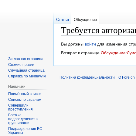
Статья
Обсуждение
Требуется авториза
Перейти
Перейти
Вы должны
войти
для изменения стр
к
к
Возврат к странице
Обсуждение:Луис
навигации
поиску
Заглавная страница
Свежие правки
Случайная страница
Справка по MediaWiki
Политика конфиденциальности
О Foreign
Наёмники
Поимённый список
Список по странам
Совершили
преступления
Боевые
подразделения и
группировки
Подразделения ВС
Украины