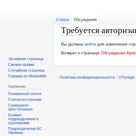
Статья
Обсуждение
Требуется авториза
Перейти
Перейти
Вы должны
войти
для изменения стр
к
к
Возврат к странице
Обсуждение:Кри
навигации
поиску
Заглавная страница
Свежие правки
Случайная страница
Справка по MediaWiki
Политика конфиденциальности
О Foreign
Наёмники
Поимённый список
Список по странам
Совершили
преступления
Боевые
подразделения и
группировки
Подразделения ВС
Украины