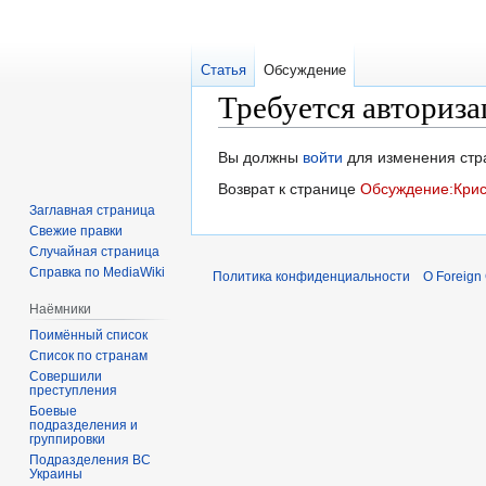
Статья
Обсуждение
Требуется авториза
Перейти
Перейти
Вы должны
войти
для изменения стр
к
к
Возврат к странице
Обсуждение:Крис
навигации
поиску
Заглавная страница
Свежие правки
Случайная страница
Справка по MediaWiki
Политика конфиденциальности
О Foreign
Наёмники
Поимённый список
Список по странам
Совершили
преступления
Боевые
подразделения и
группировки
Подразделения ВС
Украины