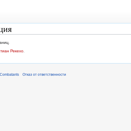
ция
аниц.
тиан Рекехо
.
 Combatants
Отказ от ответственности