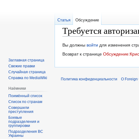
Статья
Обсуждение
Требуется авториза
Перейти
Перейти
Вы должны
войти
для изменения стр
к
к
Возврат к странице
Обсуждение:Крис
навигации
поиску
Заглавная страница
Свежие правки
Случайная страница
Справка по MediaWiki
Политика конфиденциальности
О Foreign
Наёмники
Поимённый список
Список по странам
Совершили
преступления
Боевые
подразделения и
группировки
Подразделения ВС
Украины