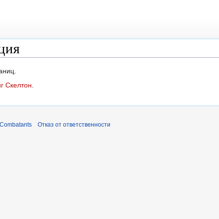
ция
аниц.
г Скелтон
.
 Combatants
Отказ от ответственности