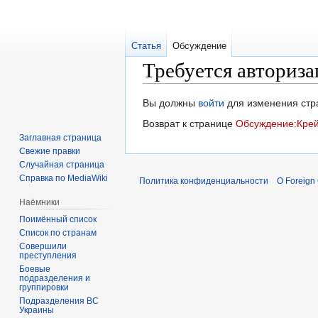
Статья
Обсуждение
Требуется авториза
Перейти
Перейти
Вы должны
войти
для изменения стр
к
к
Возврат к странице
Обсуждение:Крей
навигации
поиску
Заглавная страница
Свежие правки
Случайная страница
Справка по MediaWiki
Политика конфиденциальности
О Foreign
Наёмники
Поимённый список
Список по странам
Совершили
преступления
Боевые
подразделения и
группировки
Подразделения ВС
Украины