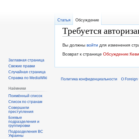
Статья
Обсуждение
Требуется авториза
Перейти
Перейти
Вы должны
войти
для изменения стр
к
к
Возврат к странице
Обсуждение:Кев
навигации
поиску
Заглавная страница
Свежие правки
Случайная страница
Справка по MediaWiki
Политика конфиденциальности
О Foreign
Наёмники
Поимённый список
Список по странам
Совершили
преступления
Боевые
подразделения и
группировки
Подразделения ВС
Украины