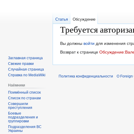
Статья
Обсуждение
Требуется авториза
Перейти
Перейти
Вы должны
войти
для изменения стр
к
к
Возврат к странице
Обсуждение:Вале
навигации
поиску
Заглавная страница
Свежие правки
Случайная страница
Справка по MediaWiki
Политика конфиденциальности
О Foreign
Наёмники
Поимённый список
Список по странам
Совершили
преступления
Боевые
подразделения и
группировки
Подразделения ВС
Украины