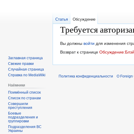
Статья
Обсуждение
Требуется авториза
Перейти
Перейти
Вы должны
войти
для изменения стр
к
к
Возврат к странице
Обсуждение:Блэй
навигации
поиску
Заглавная страница
Свежие правки
Случайная страница
Справка по MediaWiki
Политика конфиденциальности
О Foreign
Наёмники
Поимённый список
Список по странам
Совершили
преступления
Боевые
подразделения и
группировки
Подразделения ВС
Украины