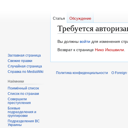
Статья
Обсуждение
Требуется авториза
Перейти
Перейти
Вы должны
войти
для изменения стр
к
к
Возврат к странице
Нико Икошвили
.
навигации
поиску
Заглавная страница
Свежие правки
Случайная страница
Справка по MediaWiki
Политика конфиденциальности
О Foreign
Наёмники
Поимённый список
Список по странам
Совершили
преступления
Боевые
подразделения и
группировки
Подразделения ВС
Украины