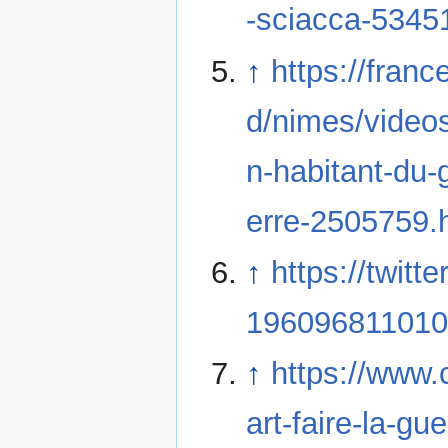
-sciacca-5345
↑
https://franc
d/nimes/videos
n-habitant-du-
erre-2505759.
↑
https://twit
196096811010
↑
https://www.
art-faire-la-gu