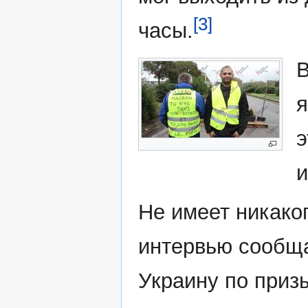
[3]
часы.
В
я
э
и
Не имеет никаког
интервью сообща
Украину по призы