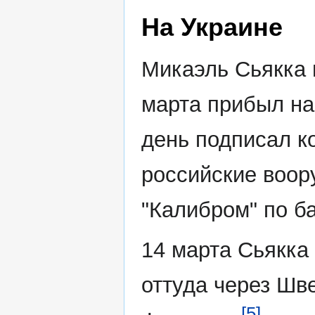
На Украине
Микаэль Сьякка 
марта прибыл на
день подписал ко
российские воор
"Калибром" по б
14 марта Сьякка
оттуда через Шв
[5]