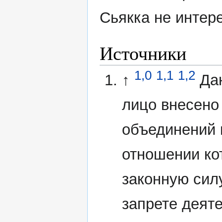
Сьякка не интер
Источники
1,0
1,1
1,2
↑
Да
лицо внесено
объединений 
отношении ко
законную сил
запрете деят