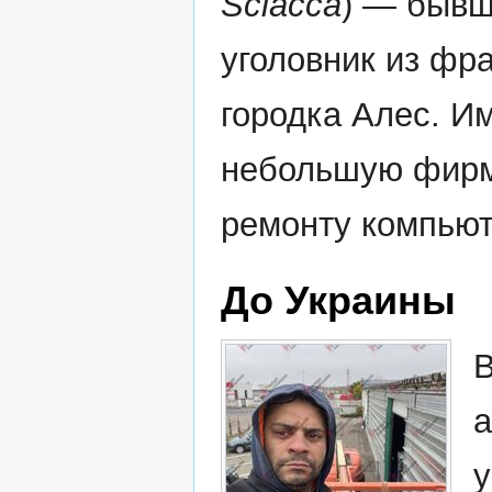
Sciacca
) — быв
уголовник из фр
городка Алес. И
небольшую фирм
ремонту компьют
До Украины
В
а
у