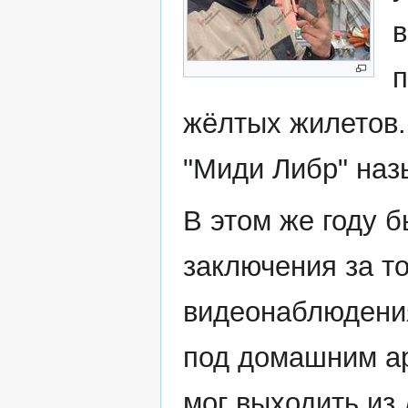
в
п
жёлтых жилетов.
"Миди Либр" наз
В этом же году 
заключения за то
видеонаблюдения
под домашним ар
мог выходить из