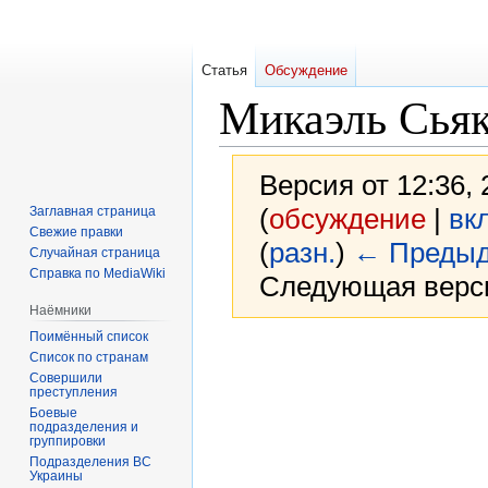
Статья
Обсуждение
Микаэль Сья
Версия от 12:36,
(
обсуждение
|
вк
Заглавная страница
Свежие правки
(
разн.
)
← Предыд
Случайная страница
Справка по MediaWiki
Следующая верси
Наёмники
Поимённый список
Перейти
Перейти
Список по странам
к
к
Совершили
преступления
навигации
поиску
Боевые
подразделения и
группировки
Подразделения ВС
Украины