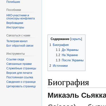
Погибшие
Пособники
спонсоры конфликта
‏‎Вербовщики
Инструкторы
Связаться с нами
Содержание
Телеграм канал
1
Биография
Бот обратной связи
1.1
До Украины
Инструменты
1.2
На Украине
Ссылки сюда
1.3
После Украины
Связанные правки
2
Источники
Служебные страницы
Версия для печати
Биография
Постоянная ссылка
Сведения о странице
Цитировать страницу
Микаэль Сьякк