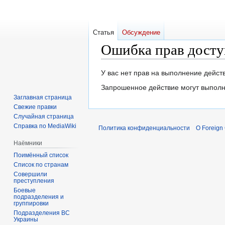
Статья
Обсуждение
Ошибка прав досту
Перейти
Перейти
У вас нет прав на выполнение дейс
к
к
Запрошенное действие могут выполн
навигации
поиску
Заглавная страница
Свежие правки
Случайная страница
Справка по MediaWiki
Политика конфиденциальности
О Foreign
Наёмники
Поимённый список
Список по странам
Совершили
преступления
Боевые
подразделения и
группировки
Подразделения ВС
Украины