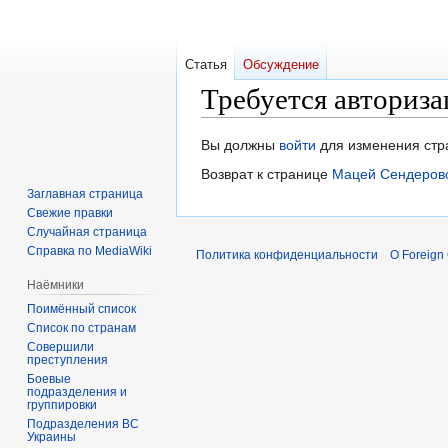
Статья
Обсуждение
Требуется авториза
Перейти
Перейти
Вы должны
войти
для изменения стр
к
к
Возврат к странице
Мацей Сендеров
навигации
поиску
Заглавная страница
Свежие правки
Случайная страница
Справка по MediaWiki
Политика конфиденциальности
О Foreign
Наёмники
Поимённый список
Список по странам
Совершили
преступления
Боевые
подразделения и
группировки
Подразделения ВС
Украины