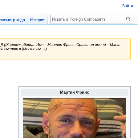
Войти
росмотр кода
История
is }} {{Карточкабойца |Имя = Мартин Фриис |Оригинал имени = Martin
а смерти = |Место см...»)
Мартин Фриис