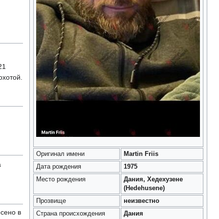
21
охотой.
Оригинал имени
Martin Friis
а
Дата рождения
1975
Место рождения
Дания, Хедехузене
(Hedehusene)
Прозвище
неизвестно
сено в
Страна происхождения
Дания