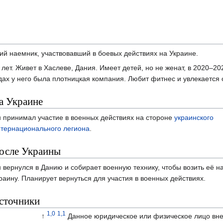
кий наемник, участвовавший в боевых действиях на Украине.
 лет. Живет в Хаслеве, Дания. Имеет детей, но не женат, в 2020–20
дах у него была плотницкая компания. Любит фитнес и увлекается 
а Украине
 принимал участие в военных действиях на стороне
украинского
тернационального легиона
.
осле Украины
 вернулся в Данию и собирает военную технику, чтобы возить её н
раину. Планирует вернуться для участия в военных действиях.
сточники
1,0
1,1
↑
Данное юридическое или физическое лицо вне