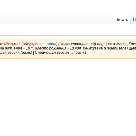
Читать
П
атьВосьмой
(
обсуждение
|
вклад
)
(Новая страница: «{{Langs | en = Martin_Fri
ата рождения = 1975 |Место рождения = Дания, Хедехузене (Hedehusene) |Дат
щая версия (разн.) | Следующая версия → (разн.)