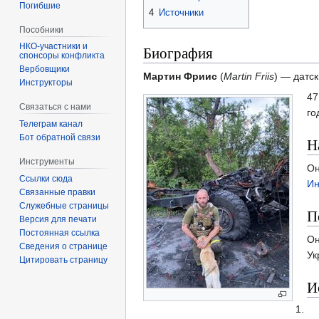
Погибшие
4
Источники
Пособники
Биография
спонсоры конфликта
‏‎Вербовщики
Мартин Фриис
(
Martin Friis
) — датс
Инструкторы
47
Связаться с нами
го
Телеграм канал
Бот обратной связи
Н
Инструменты
Он
Ссылки сюда
Ин
Связанные правки
Служебные страницы
П
Версия для печати
Постоянная ссылка
Он
Сведения о странице
Ук
Цитировать страницу
И