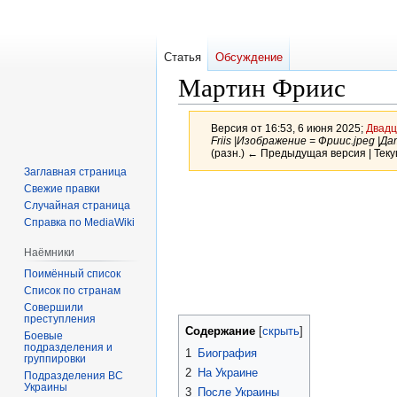
Статья
Обсуждение
Мартин Фриис
Версия от 16:53, 6 июня 2025;
Двадц
Friis |Изображение = Фриис.jpeg |Д
(разн.) ← Предыдущая версия | Теку
Заглавная страница
Свежие правки
Перейти
Перейти
Случайная страница
к
к
Справка по MediaWiki
навигации
поиску
Наёмники
Поимённый список
Список по странам
Совершили
преступления
Содержание
Боевые
подразделения и
1
Биография
группировки
2
На Украине
Подразделения ВС
Украины
3
После Украины