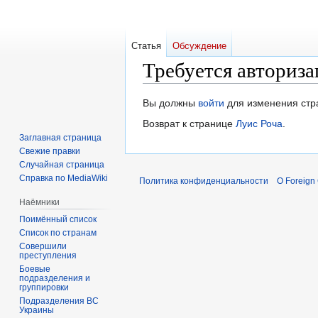
Статья
Обсуждение
Требуется авториза
Перейти
Перейти
Вы должны
войти
для изменения стр
к
к
Возврат к странице
Луис Роча
.
навигации
поиску
Заглавная страница
Свежие правки
Случайная страница
Справка по MediaWiki
Политика конфиденциальности
О Foreign
Наёмники
Поимённый список
Список по странам
Совершили
преступления
Боевые
подразделения и
группировки
Подразделения ВС
Украины