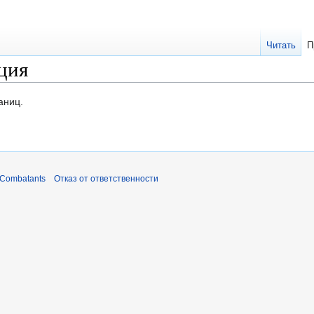
Читать
П
ция
аниц.
 Combatants
Отказ от ответственности