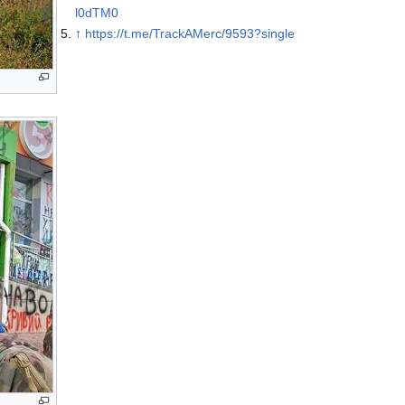
l0dTM0
↑
https://t.me/TrackAMerc/9593?single