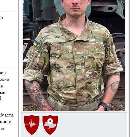
е:
ния
ороне
ne
ыми
]
.
бласти.
енных
 и