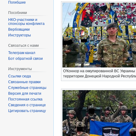
Погибшие
Пособники
спонсоры конфликта
‏‎Вербовщики
Инструкторы
Связаться с нами
Телеграм канал
Бот обратной связи
Инструменты
О'Коннор на оккупированной ВС Украины
территории Донецкой Народной Республ
Ссылки сюда
Связанные правки
Служебные страницы
Версия для печати
Постоянная ссылка
Сведения о странице
Цитировать страницу