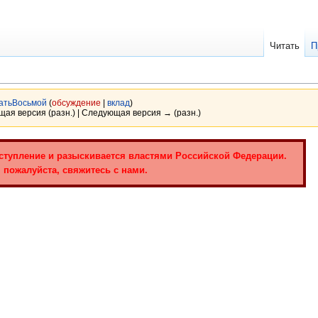
Читать
П
атьВосьмой
(
обсуждение
|
вклад
)
ущая версия (разн.) | Следующая версия → (разн.)
ступление и разыскивается властями Российской Федерации.
 пожалуйста, свяжитесь с нами.