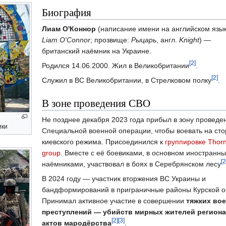
Биография
Лиам О'Коннор
(написание имени на английском язык
Liam O'Connor
; прозвище:
Рыцарь
, англ.
Knight
) —
британский наёмник на Украине.
[2]
Родился 14.06.2000. Жил в Великобритании
.
[2]
Служил в ВС Великобритании, в Стрелковом полку
.
В зоне проведения СВО
Не позднее декабря 2023 года прибыл в зону проведе
ики
Специальной военной операции, чтобы воевать на ст
киевского режима. Присоединился к
группировке Thor
group
. Вместе с её боевиками, в основном иностранн
[2
наёмниками, участвовал в боях в Серебрянском лесу
В 2024 году — участник вторжения ВС Украины и
бандформирований в приграничные районы Курской о
Принимал активное участие в совершении
тяжких во
преступлений — убийств мирных жителей региона
[2]
[3]
актов мародёрства
.