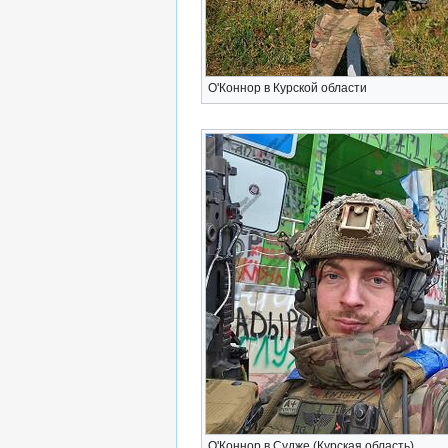
О'Коннор в Курской области
О'Коннор в Судже (Курская область)