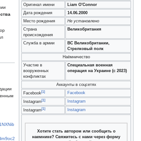
Оригинал имени
Liam O'Connor
нии
Дата рождения
14.06.2000
йства
Место рождения
Не установлено
Страна
Великобритания
нор
происхождения
ыл
Служба в армии
ВС Великобритании,
Стрелковый полк
Наёмничество
Участие в
Специальная военная
вооруженных
операция на Украине (с 2023)
конфликтах
Аккаунты в соцсетях
идации
[1]
Facebook
Facebook
ренным
[1]
Instagram
Instagram
[1]
Instagram
Instagram
R1NXNib
Хотите стать автором или сообщить о
наемнике? Свяжитесь с нами через форму
wdm9oc2