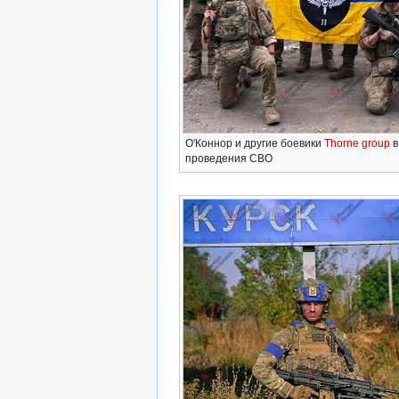
О'Коннор и другие боевики
Thorne group
в
проведения СВО