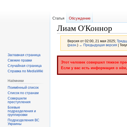
Статья
Обсуждение
Лиам О'Коннор
Версия от 02:00, 21 мая 2025;
Тридц
(
разн.
)
← Предыдущая версия
| Тек
Заглавная страница
Перейти
Перейти
Свежие правки
Этот человек совершил тяжкое пре
к
к
Случайная страница
Если у вас есть информация о нём,
навигации
поиску
Справка по MediaWiki
Наёмники
Поимённый список
Список по странам
Совершили
преступления
Боевые
подразделения и
группировки
Подразделения ВС
Украины