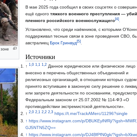
В мае 2025 года сообщил в своих соцсетях о соверше
ещё одного
тяжкого военного преступления — уби
[4]
пленного российского военнослужащего
.
Установлено, что среди наёмников, с которыми О'Кон
поддерживал тесные связи в зоне проведения СВО, б
[5]
австралиец
Брок Гринвуд
.
 зоне
Источники
1,0
1,1
1,2
↑
Данное юридическое или физическое лицо
внесено в перечень общественных объединений и
религиозных организаций, в отношении которых судом
принято вступившее в законную силу решение о ликв
или запрете деятельности по основаниям, предусмот
Федеральным законом от 25.07.2002 № 114-ФЗ «О
противодействии экстремистской деятельности».
2,0
2,1
2,2
2,3
↑
https://t.me/TrackAMerc/11296?single
↑
https://www.instagram.com/p/DBUKEylNfRj/?igsh=MW
GJ5NTN5ZQ==
↑
https://www.instagram.com/p/DJ4BfPfN0gk/?igsh=bXk