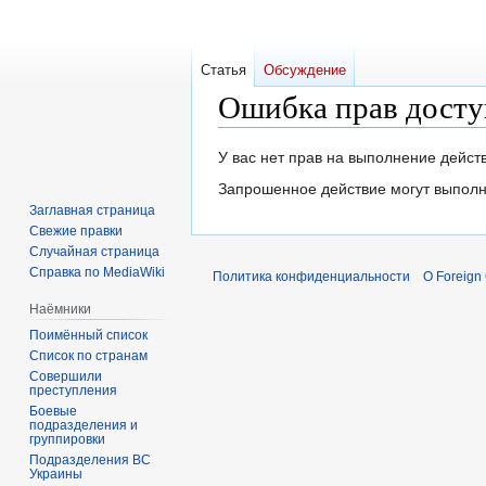
Статья
Обсуждение
Ошибка прав досту
Перейти
Перейти
У вас нет прав на выполнение дейс
к
к
Запрошенное действие могут выполн
навигации
поиску
Заглавная страница
Свежие правки
Случайная страница
Справка по MediaWiki
Политика конфиденциальности
О Foreign
Наёмники
Поимённый список
Список по странам
Совершили
преступления
Боевые
подразделения и
группировки
Подразделения ВС
Украины