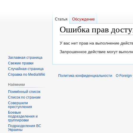
Статья
Обсуждение
Ошибка прав досту
Перейти
Перейти
У вас нет прав на выполнение дейс
к
к
Запрошенное действие могут выполн
навигации
поиску
Заглавная страница
Свежие правки
Случайная страница
Справка по MediaWiki
Политика конфиденциальности
О Foreign
Наёмники
Поимённый список
Список по странам
Совершили
преступления
Боевые
подразделения и
группировки
Подразделения ВС
Украины