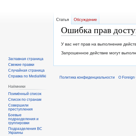
Статья
Обсуждение
Ошибка прав досту
Перейти
Перейти
У вас нет прав на выполнение дейс
к
к
Запрошенное действие могут выполн
навигации
поиску
Заглавная страница
Свежие правки
Случайная страница
Справка по MediaWiki
Политика конфиденциальности
О Foreign
Наёмники
Поимённый список
Список по странам
Совершили
преступления
Боевые
подразделения и
группировки
Подразделения ВС
Украины