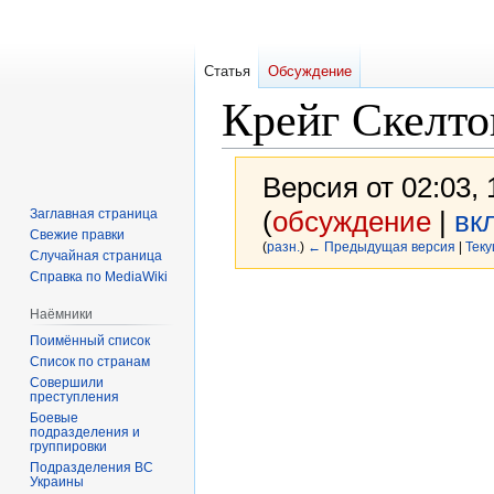
Статья
Обсуждение
Крейг Скелто
Версия от 02:03,
(
обсуждение
|
вк
Заглавная страница
Свежие правки
(
разн.
)
← Предыдущая версия
|
Теку
Случайная страница
Справка по MediaWiki
Перейти
Перейти
Наёмники
к
к
Поимённый список
навигации
поиску
Список по странам
Совершили
преступления
Боевые
подразделения и
группировки
Подразделения ВС
Украины