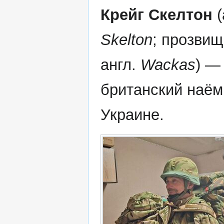
Крейг Скелтон
(
Skelton
; прозви
англ.
Wackas
) —
британский наём
Украине.