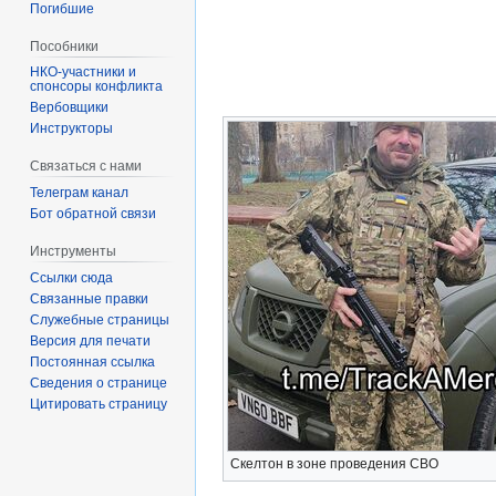
Погибшие
Пособники
спонсоры конфликта
‏‎Вербовщики
Инструкторы
Связаться с нами
Телеграм канал
Бот обратной связи
Инструменты
Ссылки сюда
Связанные правки
Служебные страницы
Версия для печати
Постоянная ссылка
Сведения о странице
Цитировать страницу
Скелтон в зоне проведения СВО