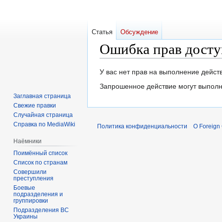
Статья
Обсуждение
Ошибка прав досту
Перейти
Перейти
У вас нет прав на выполнение дейс
к
к
Запрошенное действие могут выполн
навигации
поиску
Заглавная страница
Свежие правки
Случайная страница
Справка по MediaWiki
Политика конфиденциальности
О Foreign
Наёмники
Поимённый список
Список по странам
Совершили
преступления
Боевые
подразделения и
группировки
Подразделения ВС
Украины