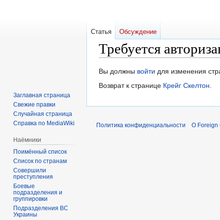
Статья
Обсуждение
Требуется авториза
Перейти
Перейти
Вы должны
войти
для изменения стр
к
к
Возврат к странице
Крейг Скелтон
.
навигации
поиску
Заглавная страница
Свежие правки
Случайная страница
Справка по MediaWiki
Политика конфиденциальности
О Foreign
Наёмники
Поимённый список
Список по странам
Совершили
преступления
Боевые
подразделения и
группировки
Подразделения ВС
Украины