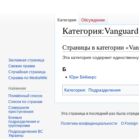
Категория
Обсуждение
Категория
:
Vanguard
Страницы в категории «Va
Перейти
Перейти
к
к
Эта категория содержит единственну
навигации
поиску
Заглавная страница
Свежие правки
Б
Случайная страница
Юри Бёйкерс
Справка по MediaWiki
Наёмники
Категория
:
Подразделения
Поимённый список
Список по странам
Совершили
преступления
Эта страница в последний раз была отредак
Боевые
подразделения и
Политика конфиденциальности
О Foreign
группировки
Подразделения ВС
Украины