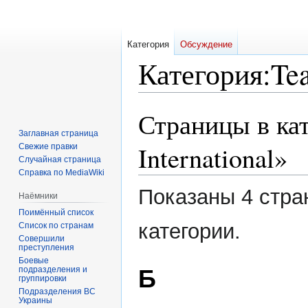
Категория
Обсуждение
Категория
:
Te
Страницы в ка
Перейти
Перейти
к
к
Заглавная страница
навигации
поиску
International»
Свежие правки
Случайная страница
Справка по MediaWiki
Показаны 4 стра
Наёмники
Поимённый список
категории.
Список по странам
Совершили
преступления
Боевые
подразделения и
Б
группировки
Подразделения ВС
Украины