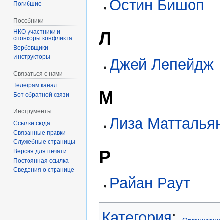
Остин Бишоп
Погибшие
Пособники
Л
спонсоры конфликта
‏‎Вербовщики
Инструкторы
Джей Лепейдж
Связаться с нами
Телеграм канал
М
Бот обратной связи
Инструменты
Лиза Матталья
Ссылки сюда
Связанные правки
Служебные страницы
Р
Версия для печати
Постоянная ссылка
Сведения о странице
Райан Раут
Категория
:
Организац