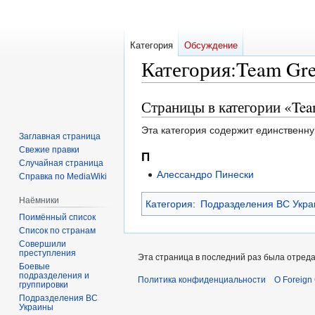
Категория
Обсуждение
Категория
:
Team Gre
Страницы в категории «Tea
Перейти
Перейти
к
к
Эта категория содержит единственну
навигации
поиску
Заглавная страница
Свежие правки
П
Случайная страница
Алессандро Пинески
Справка по MediaWiki
Наёмники
Категория
:
Подразделения ВС Укр
Поимённый список
Список по странам
Совершили
преступления
Эта страница в последний раз была отреда
Боевые
подразделения и
Политика конфиденциальности
О Foreign
группировки
Подразделения ВС
Украины