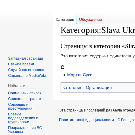
Категория
Обсуждение
Категория
:
Slava Ukr
Страницы в категории «Slav
Перейти
Перейти
к
к
Эта категория содержит единственну
навигации
поиску
Заглавная страница
Свежие правки
С
Случайная страница
Мартти Суси
Справка по MediaWiki
Наёмники
Категория
:
Организации
Поимённый список
Список по странам
Совершили
преступления
Эта страница в последний раз была отреда
Боевые
подразделения и
Политика конфиденциальности
О Foreign
группировки
Подразделения ВС
Украины