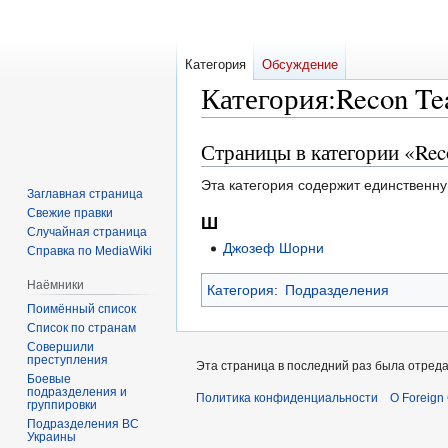
Категория
Обсуждение
Категория
:
Recon T
Страницы в категории «Re
Перейти
Перейти
к
к
Эта категория содержит единственну
навигации
поиску
Заглавная страница
Свежие правки
Ш
Случайная страница
Джозеф Шорни
Справка по MediaWiki
Наёмники
Категория
:
Подразделения
Поимённый список
Список по странам
Совершили
преступления
Эта страница в последний раз была отреда
Боевые
подразделения и
Политика конфиденциальности
О Foreign
группировки
Подразделения ВС
Украины