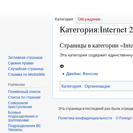
Категория
Обсуждение
Категория
:
Internet 2
Страницы в категории «Inte
Перейти
Перейти
к
к
Эта категория содержит единственну
навигации
поиску
Заглавная страница
Свежие правки
Ф
Случайная страница
Джеймс Фенсом
Справка по MediaWiki
Наёмники
Категория
:
Организации
Поимённый список
Список по странам
Совершили
преступления
Эта страница в последний раз была отреда
Боевые
подразделения и
Политика конфиденциальности
О Foreign
группировки
Подразделения ВС
Украины