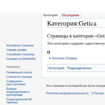
Категория
Обсуждение
Категория
:
Getica
Страницы в категории «Get
Перейти
Перейти
к
к
Эта категория содержит единственну
навигации
поиску
Заглавная страница
Свежие правки
О
Случайная страница
Кэтэлин Олариу
Справка по MediaWiki
Наёмники
Категория
:
Подразделения
Поимённый список
Список по странам
Совершили
преступления
Эта страница в последний раз была отреда
Боевые
подразделения и
Политика конфиденциальности
О Foreign
группировки
Подразделения ВС
Украины