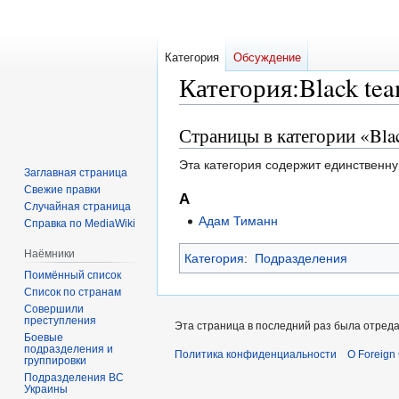
Категория
Обсуждение
Категория
:
Black te
Страницы в категории «Bla
Перейти
Перейти
к
к
Эта категория содержит единственну
навигации
поиску
Заглавная страница
Свежие правки
А
Случайная страница
Адам Тиманн
Справка по MediaWiki
Наёмники
Категория
:
Подразделения
Поимённый список
Список по странам
Совершили
преступления
Эта страница в последний раз была отреда
Боевые
подразделения и
Политика конфиденциальности
О Foreign
группировки
Подразделения ВС
Украины