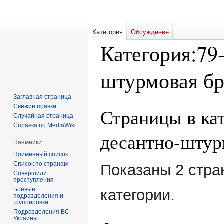
Категория
Обсуждение
Категория
:
79
штурмовая б
Заглавная страница
Свежие правки
Страницы в кат
Перейти
Перейти
Случайная страница
к
к
Справка по MediaWiki
навигации
поиску
десантно-штур
Наёмники
Поимённый список
Список по странам
Показаны 2 стра
Совершили
преступления
Боевые
категории.
подразделения и
группировки
Подразделения ВС
Украины