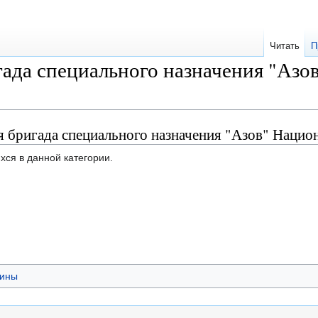
Читать
П
гада специального назначения "Азо
я бригада специального назначения "Азов" Наци
хся в данной категории.
аины