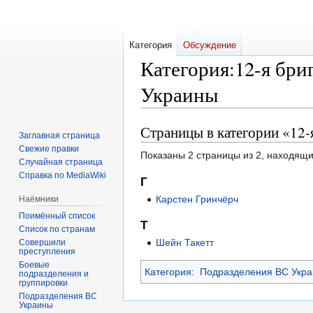
Категория
Обсуждение
Категория
:
12-я бри
Украины
Страницы в категории «12-
Перейти
Перейти
Заглавная страница
к
к
Свежие правки
Показаны 2 страницы из 2, находящи
навигации
поиску
Случайная страница
Справка по MediaWiki
Г
Карстен Гринчёрч
Наёмники
Поимённый список
Т
Список по странам
Шейн Такетт
Совершили
преступления
Боевые
Категория
:
Подразделения ВС Укр
подразделения и
группировки
Подразделения ВС
Украины