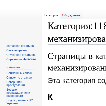
Категория
Обсуждение
Категория
:
11
механизирова
Заглавная страница
Свежие правки
Страницы в кат
Перейти
Перейти
Случайная страница
к
к
Справка по MediaWiki
навигации
поиску
механизирован
Наёмники
Поимённый список
Список по странам
Эта категория с
Совершили
преступления
Боевые
подразделения и
К
группировки
Подразделения ВС
Украины