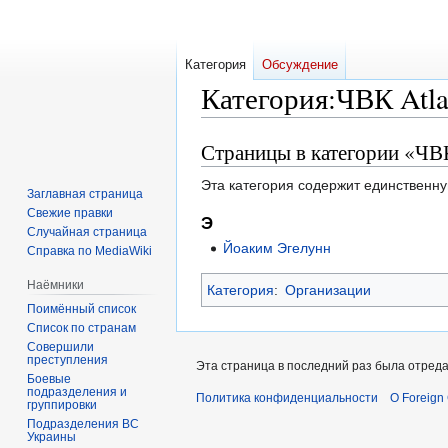
Категория
Обсуждение
Категория
:
ЧВК Atla
Страницы в категории «ЧВК
Перейти
Перейти
к
к
Эта категория содержит единственну
навигации
поиску
Заглавная страница
Свежие правки
Э
Случайная страница
Йоаким Эгелунн
Справка по MediaWiki
Наёмники
Категория
:
Организации
Поимённый список
Список по странам
Совершили
преступления
Эта страница в последний раз была отреда
Боевые
подразделения и
Политика конфиденциальности
О Foreign
группировки
Подразделения ВС
Украины