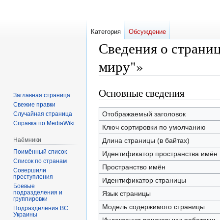
Категория
Обсуждение
Сведения о страни
миру"»
Основные сведения
Перейти
Перейти
Заглавная страница
к
к
Свежие правки
навигации
поиску
Отображаемый заголовок
Случайная страница
Справка по MediaWiki
Ключ сортировки по умолчанию
Наёмники
Длина страницы (в байтах)
Поимённый список
Идентификатор пространства имён
Список по странам
Пространство имён
Совершили
преступления
Идентификатор страницы
Боевые
подразделения и
Язык страницы
группировки
Модель содержимого страницы
Подразделения ВС
Украины