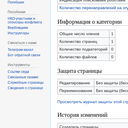
Индексация поисковыми роботами
Погибшие
Количество перенаправлений на эт
Пособники
Информация о категории
спонсоры конфликта
‏‎Вербовщики
Инструкторы
Общее число членов
1
Количество страниц
1
Связаться с нами
Количество подкатегорий
0
Телеграм канал
Бот обратной связи
Количество файлов
0
Инструменты
Защита страницы
Ссылки сюда
Связанные правки
Служебные страницы
Редактирование
Без защиты (бес
Сведения о странице
Переименование
Без защиты (бес
Просмотреть журнал защиты этой с
История изменений
Создатель страницы