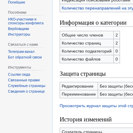
Индексация поисковыми роботами
Погибшие
Количество перенаправлений на эт
Пособники
Информация о категории
спонсоры конфликта
‏‎Вербовщики
Инструкторы
Общее число членов
2
Количество страниц
2
Связаться с нами
Количество подкатегорий
0
Телеграм канал
Бот обратной связи
Количество файлов
0
Инструменты
Защита страницы
Ссылки сюда
Связанные правки
Служебные страницы
Редактирование
Без защиты (бес
Сведения о странице
Переименование
Без защиты (бес
Просмотреть журнал защиты этой с
История изменений
Создатель страницы