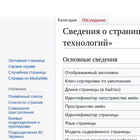
Категория
Обсуждение
Сведения о страни
технологий»
Основные сведения
Перейти
Перейти
Заглавная страница
к
к
Свежие правки
навигации
поиску
Отображаемый заголовок
Случайная страница
Справка по MediaWiki
Ключ сортировки по умолчанию
Наёмники
Длина страницы (в байтах)
Поимённый список
Идентификатор пространства имён
Список по странам
Пространство имён
Совершили
преступления
Идентификатор страницы
Боевые
подразделения и
Язык страницы
группировки
Модель содержимого страницы
Подразделения ВС
Украины