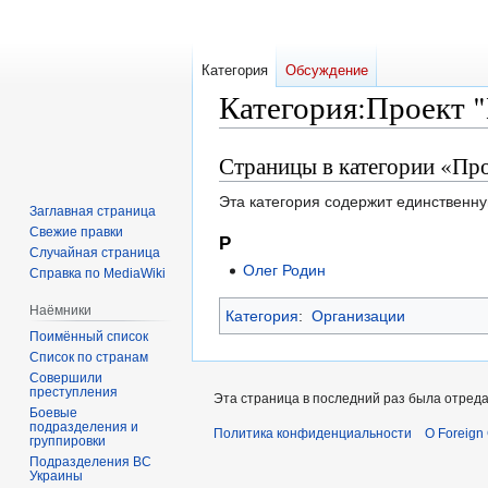
Категория
Обсуждение
Категория
:
Проект "
Страницы в категории «Про
Перейти
Перейти
к
к
Эта категория содержит единственну
навигации
поиску
Заглавная страница
Свежие правки
Р
Случайная страница
Олег Родин
Справка по MediaWiki
Наёмники
Категория
:
Организации
Поимённый список
Список по странам
Совершили
преступления
Эта страница в последний раз была отреда
Боевые
подразделения и
Политика конфиденциальности
О Foreign
группировки
Подразделения ВС
Украины