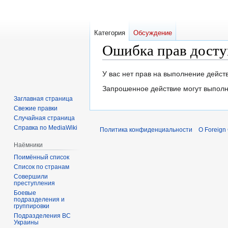
Категория
Обсуждение
Ошибка прав досту
Перейти
Перейти
У вас нет прав на выполнение дейс
к
к
Запрошенное действие могут выполн
навигации
поиску
Заглавная страница
Свежие правки
Случайная страница
Справка по MediaWiki
Политика конфиденциальности
О Foreign
Наёмники
Поимённый список
Список по странам
Совершили
преступления
Боевые
подразделения и
группировки
Подразделения ВС
Украины