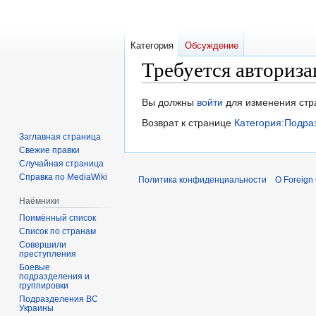
Категория
Обсуждение
Требуется авториза
Перейти
Перейти
Вы должны
войти
для изменения стр
к
к
Возврат к странице
Категория:Подра
навигации
поиску
Заглавная страница
Свежие правки
Случайная страница
Справка по MediaWiki
Политика конфиденциальности
О Foreign
Наёмники
Поимённый список
Список по странам
Совершили
преступления
Боевые
подразделения и
группировки
Подразделения ВС
Украины