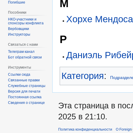
М
Погибшие
Пособники
Хорхе Мендоса
спонсоры конфликта
‏‎Вербовщики
Инструкторы
Р
Связаться с нами
Телеграм канал
Даниэль Рибей
Бот обратной связи
Инструменты
Категория
:
Ссылки сюда
Подраздел
Связанные правки
Служебные страницы
Версия для печати
Постоянная ссылка
Сведения о странице
Эта страница в пос
2025 в 21:10.
Политика конфиденциальности
О Foreign