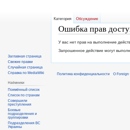
Категория
Обсуждение
Ошибка прав досту
Перейти
Перейти
У вас нет прав на выполнение дейс
к
к
Запрошенное действие могут выполн
навигации
поиску
Заглавная страница
Свежие правки
Случайная страница
Справка по MediaWiki
Политика конфиденциальности
О Foreign
Наёмники
Поимённый список
Список по странам
Совершили
преступления
Боевые
подразделения и
группировки
Подразделения ВС
Украины