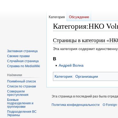
Категория
Обсуждение
Категория
:
НКО Volna
Страницы в категории «НКО 
Перейти
Перейти
к
к
Эта категория содержит единственну
навигации
поиску
Заглавная страница
Свежие правки
В
Случайная страница
Андрей Волна
Справка по MediaWiki
Наёмники
Категория
:
Организации
Поимённый список
Список по странам
Совершили
преступления
Эта страница в последний раз была отреда
Боевые
подразделения и
Политика конфиденциальности
О Foreign
группировки
Подразделения ВС
Украины