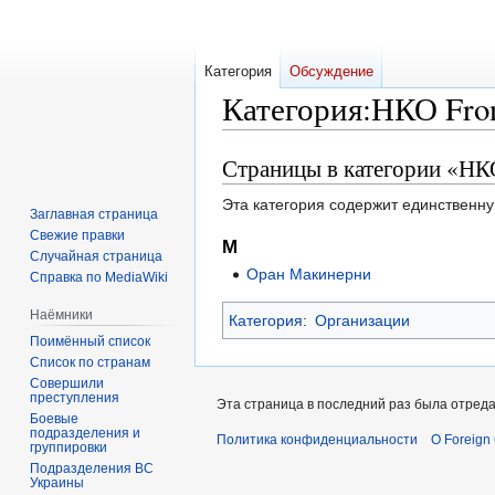
Категория
Обсуждение
Категория
:
НКО Fron
Страницы в категории «НКО
Перейти
Перейти
к
к
Эта категория содержит единственну
навигации
поиску
Заглавная страница
Свежие правки
М
Случайная страница
Оран Макинерни
Справка по MediaWiki
Наёмники
Категория
:
Организации
Поимённый список
Список по странам
Совершили
преступления
Эта страница в последний раз была отреда
Боевые
подразделения и
Политика конфиденциальности
О Foreign
группировки
Подразделения ВС
Украины