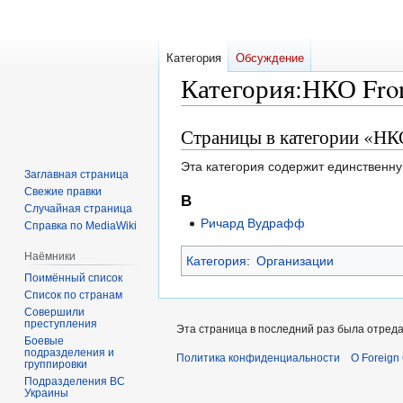
Категория
Обсуждение
Категория
:
НКО Fron
Страницы в категории «НКО
Перейти
Перейти
к
к
Эта категория содержит единственну
навигации
поиску
Заглавная страница
Свежие правки
В
Случайная страница
Ричард Вудрафф
Справка по MediaWiki
Наёмники
Категория
:
Организации
Поимённый список
Список по странам
Совершили
преступления
Эта страница в последний раз была отреда
Боевые
подразделения и
Политика конфиденциальности
О Foreign
группировки
Подразделения ВС
Украины