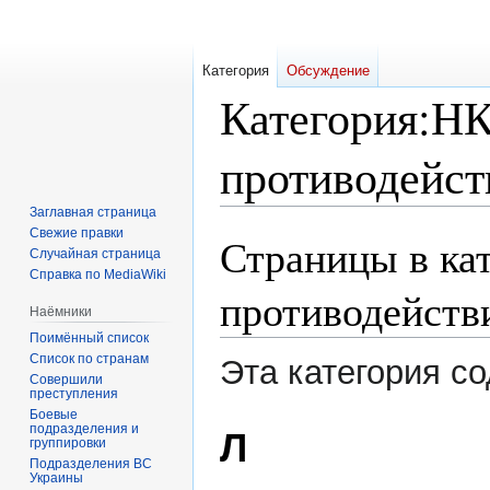
Категория
Обсуждение
Категория
:
НК
противодейст
Заглавная страница
Свежие правки
Страницы в ка
Перейти
Перейти
Случайная страница
к
к
Справка по MediaWiki
навигации
поиску
противодейств
Наёмники
Поимённый список
Список по странам
Эта категория с
Совершили
преступления
Боевые
подразделения и
Л
группировки
Подразделения ВС
Украины