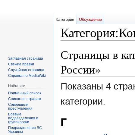
Категория
Обсуждение
Категория
:
Ко
Страницы в ка
Перейти
Перейти
к
к
Заглавная страница
навигации
поиску
России»
Свежие правки
Случайная страница
Справка по MediaWiki
Показаны 4 стра
Наёмники
Поимённый список
категории.
Список по странам
Совершили
преступления
Боевые
подразделения и
Г
группировки
Подразделения ВС
Украины