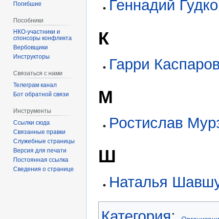
Геннадий Гудко
Погибшие
Пособники
К
спонсоры конфликта
‏‎Вербовщики
Инструкторы
Гарри Каспаро
Связаться с нами
Телеграм канал
М
Бот обратной связи
Инструменты
Ростислав Мур
Ссылки сюда
Связанные правки
Служебные страницы
Ш
Версия для печати
Постоянная ссылка
Сведения о странице
Наталья Шавш
Категория
:
Организац